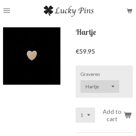
Skip
to
main
content
Hartje
€59.95
Graveren
Add to
cart