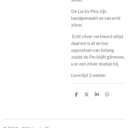
De Lucky Pins zijn
handgemaakt en van echt
zilver.
Echt zilver verkleurd altijd
daarom is af en toe
oppoetsen van belang
zodat de Pin blijft glimmen,
u er een zilver doekje bij.
Levertijd:
2 weken
S
S
S
S
h
h
h
h
a
a
a
a
r
r
r
r
e
e
e
e