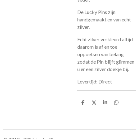
De Lucky Pins zijn
handgemaakt en van echt
zilver.
Echt zilver verkleurd altijd
daarom is af en toe
oppoetsen van belang
zodat de Pin blijft glimmen,
u er een zilver doekje bij.
Levertijd:
Direct
S
S
S
S
h
h
h
h
a
a
a
a
r
r
r
r
e
e
e
e