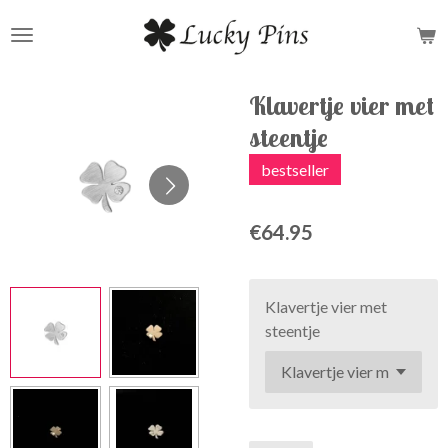
Skip
to
main
content
Klavertje vier met
steentje
bestseller
€64.95
Klavertje vier met
steentje