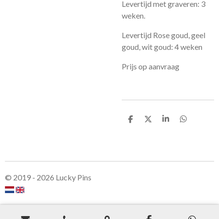
Levertijd met graveren: 3
weken.
Levertijd Rose goud, geel
goud, wit goud: 4 weken
Prijs op aanvraag
S
S
S
S
h
h
h
h
a
a
a
a
r
r
r
r
e
e
e
e
© 2019 - 2026 Lucky Pins